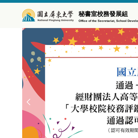
跳
到
秘書室校務發展組
主
Office of the Secretariat, School Devel
要
內
容
區